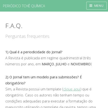
PERIÓDICO TCHÊ QUÍMICA
MENU
F.A.Q.
Perguntas frequentes
1) Qual é a periodicidade do Jornal?
A Revista é publicada em regime quadrimestral (três
números por ano, em
MARÇO
,
JULHO
e
NOVEMBRO
)
2) O Jornal tem um modelo para submissões? É
obrigatório?
Sim, a Revista possui um template (
clique aqui
) que é
obrigatório. Caso os autores não tenham tempo ou
condições adequadas para executar a formatação do
manuscrito utilizando o template da revista, temos uma